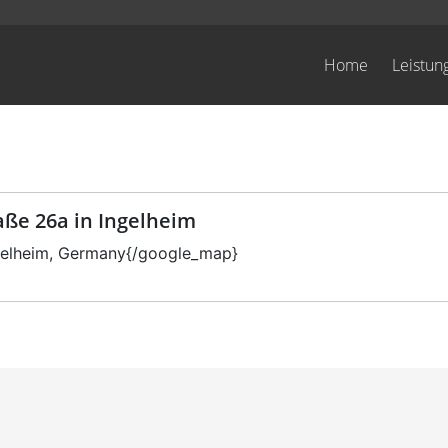
Home
Leistun
ße 26a in Ingelheim
gelheim, Germany{/google_map}